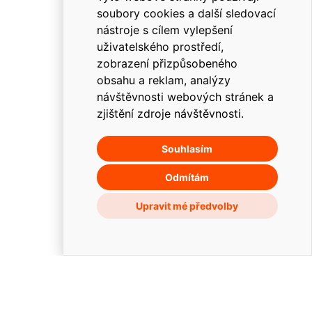
soubory cookies a další sledovací
nástroje s cílem vylepšení
uživatelského prostředí,
zobrazení přizpůsobeného
obsahu a reklam, analýzy
návštěvnosti webových stránek a
zjištění zdroje návštěvnosti.
Souhlasím
O holdingu
Odmítám
Členové skupiny
Upravit mé předvolby
Kontakt
Kariéra
Dokumenty
© 2026 enteria a.s.