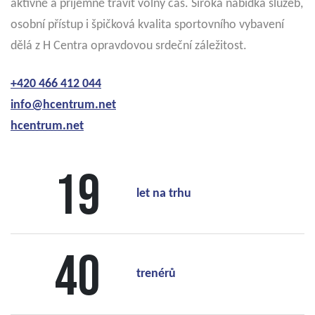
aktivně a příjemně trávit volný čas. Široká nabídka služeb,
osobní přístup i špičková kvalita sportovního vybavení
dělá z H Centra opravdovou srdeční záležitost.
+420 466 412 044
info@hcentrum.net
hcentrum.net
19
let na trhu
40
trenérů