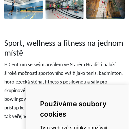
Sport, wellness a fitness na jednom
místě
H Centrum se svým areálem ve Starém Hradišti nabízí
široké možnosti sportovního vyžití jako tenis, badminton,
horolezecká stěna, fitness s posilovnou a sály pro
skupinové lekce, moderní wellness zónu i sportbar s
bowlingovou dráhou. Přátelská atmosféra a osobní
Používáme soubory
přístup ke klientům promítá holdingovou kulturu a nabízí
cookies
tak veřejnosti příjemné místo pro trávení volného času.
Tyto webové stránky používají