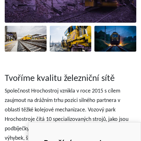
Tvoříme kvalitu železniční sítě
Společnost Hrochostroj vznikla v roce 2015 s cílem
zaujmout na drážním trhu pozici silného partnera v
oblasti těžké kolejové mechanizace. Vozový park
Hrochostroje čítá 10 specializovaných strojů, jako jsou
podbíječky pro směrovou a výškovou úpravu kolejí a
výhybek, štěrkové pluhy pro úpravu štěrkového lože,