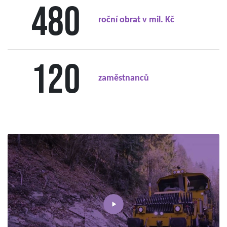
480
roční obrat v mil. Kč
120
zaměstnanců