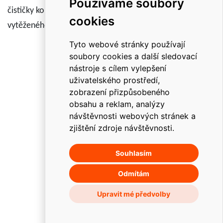
Používáme soubory
čističky kolejového lože s následným odvozem
cookies
vytěženého materiálu a 2 lokomotivy.
Tyto webové stránky používají
soubory cookies a další sledovací
nástroje s cílem vylepšení
uživatelského prostředí,
zobrazení přizpůsobeného
obsahu a reklam, analýzy
návštěvnosti webových stránek a
zjištění zdroje návštěvnosti.
Souhlasím
O holdingu
Odmítám
Členové skupiny
Upravit mé předvolby
Kontakt
Kariéra