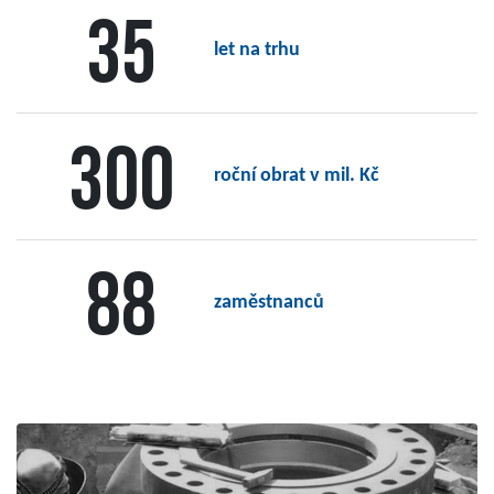
35
let na trhu
300
roční obrat v mil. Kč
88
zaměstnanců