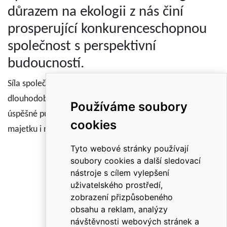
důrazem na ekologii z nás činí
prosperující konkurenceschopnou
společnost s perspektivní
budoucností.
Síla společnosti i kvalita jejích služeb se odvíjí od toho, že
dlouhodobě a cíleně buduje kompetence nezbytné pro
Používáme soubory
úspěšné působení na cílových trzích, investuje do obnovy
cookies
majetku i nových technologií, rozvíjí firemní know-how.
Tyto webové stránky používají
soubory cookies a další sledovací
nástroje s cílem vylepšení
uživatelského prostředí,
zobrazení přizpůsobeného
obsahu a reklam, analýzy
návštěvnosti webových stránek a